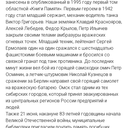
занесены в опубликованный в 1995 году первый том
областной «Книги Памяти». Первым героем в 1942
году стал младший сержант, механик-водитель танка
Виктор Григорьев. Наши земляки Клавдий Краснояров,
Алексей Лебедев, Федор Крылов, Петр Ильичев
закрыли своими телами амбразуры вражеских
огневых точек. Младший техник, лейтенант Сергей
Ермолаев один на один сражался с шестнадцатью
фашистскими боевыми машинами и бросился со
связкой гранат под танк противника. До последних
минут жизни вел бой из горящей самоходки омич Петр
Осминин, а летчик-штурмовик Николай Кузнецов в
сражении за Берлин направил свой горящий самолет
на вражескую батарею. Омск стал одним из тех
сибирских городов, который принял эвакуированных
из центральных регионов России предприятий и
людей.
Также 21 июня, накануне 83-летней годовщины начала
Великой Отечественной войны, муниципальные
библиотеки пригласили почтить память погибших