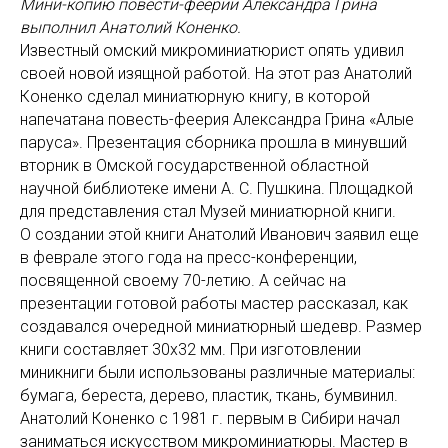
Мини-копию повести-феерии Александра Грина
выполнил Анатолий Коненко.
Известный омский микроминиатюрист опять удивил
своей новой изящной работой. На этот раз Анатолий
Коненко сделал миниатюрную книгу, в которой
напечатана повесть-феерия Александра Грина «Алые
паруса». Презентация сборника прошла в минувший
вторник в Омской государственной областной
научной библиотеке имени А. С. Пушкина. Площадкой
для представления стал Музей миниатюрной книги.
О создании этой книги Анатолий Иванович заявил еще
в феврале этого года на пресс-конференции,
посвященной своему 70-летию. А сейчас на
презентации готовой работы мастер рассказал, как
создавался очередной миниатюрный шедевр. Размер
книги составляет 30х32 мм. При изготовлении
миникниги были использованы различные материалы:
бумага, береста, дерево, пластик, ткань, бумвинил.
Анатолий Коненко с 1981 г. первым в Сибири начал
заниматься искусством микроминиатюры. Мастер в