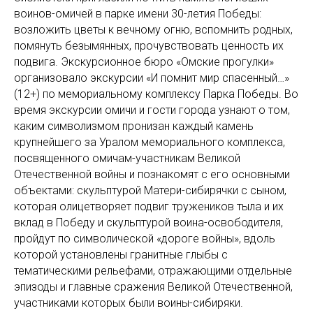
воинов-омичей в парке имени 30-летия Победы:
возложить цветы к вечному огню, вспомнить родных,
помянуть безымянных, прочувствовать ценность их
подвига. Экскурсионное бюро «Омские прогулки»
организовало экскурсии «И помнит мир спасенный…»
(12+) по мемориальному комплексу Парка Победы. Во
время экскурсии омичи и гости города узнают о том,
каким символизмом пронизан каждый камень
крупнейшего за Уралом мемориального комплекса,
посвященного омичам-участникам Великой
Отечественной войны и познакомят с его основными
объектами: скульптурой Матери-сибирячки с сыном,
которая олицетворяет подвиг тружеников тыла и их
вклад в Победу и скульптурой воина-освободителя,
пройдут по символической «дороге войны», вдоль
которой установлены гранитные глыбы с
тематическими рельефами, отражающими отдельные
эпизоды и главные сражения Великой Отечественной,
участниками которых были воины-сибиряки.