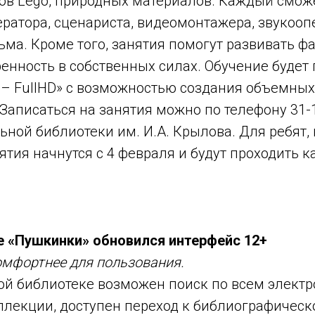
ков Lego, природных материалов. Каждый смож
ератора, сценариста, видеомонтажера, звукооп
ма. Кроме того, занятия помогут развивать ф
енность в собственных силах. Обучение будет 
r – FullHD» с возможностью создания объемны
Записаться на занятия можно по телефону 31-1
ьной библиотеки им. И.А. Крылова. Для ребят,
тия начнутся с 4 февраля и будут проходить 
е «Пушкинки» обновился интерфейс 12+
комфортнее для пользования.
ой библиотеке возможен поиск по всем элект
ллекции, доступен переход к библиографичес