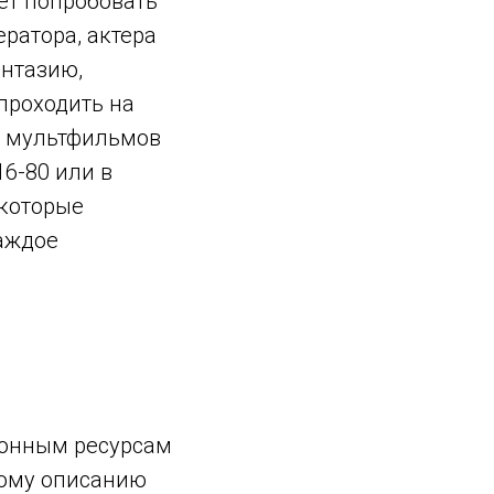
ет попробовать
ератора, актера
антазию,
проходить на
х мультфильмов
6-80 или в
 которые
каждое
ронным ресурсам
кому описанию