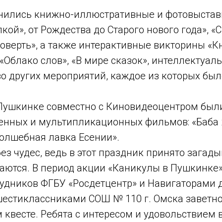
нились книжно-иллюстративные и фотовыстав
кой», от Рождества до Старого нового года», «С
оверть», а также интерактивные викторины «К
Облако слов», «В мире сказок», интеллектуал
о других мероприятий, каждое из которых бы
 Пушкинке совместно с Киновидеоцентром был
енных и мультипликационных фильмов: «Баба 
Волшебная лавка Есении».
ез чудес, ведь в этот праздник принято загад
аются. В период акции «Каникулы в Пушкинке»
удников ФГБУ «Росдетцентр» и Навигаторами 
шестиклассниками СОШ № 110 г. Омска заветн
м квесте. Ребята с интересом и удовольствием