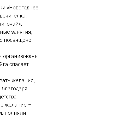
ки «Новогоднее
вечи, ёлка,
нигочай»,
ьные занятия,
ло посвящено
и организованы
Яга спасает
ывать желания,
 благодаря
детства
ое желание –
 выполняли