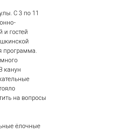
лы. С 3 по 11
онно-
 и гостей
Пушкинской
я программа.
 много
 В канун
екательные
тояло
тить на вопросы
льные ёлочные