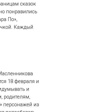
раницам сказок
нно понравились
ра По»,
очкой. Каждый
 Масленникова
тся 18 февраля и
ридумывать и
, родителям,
» персонажей из