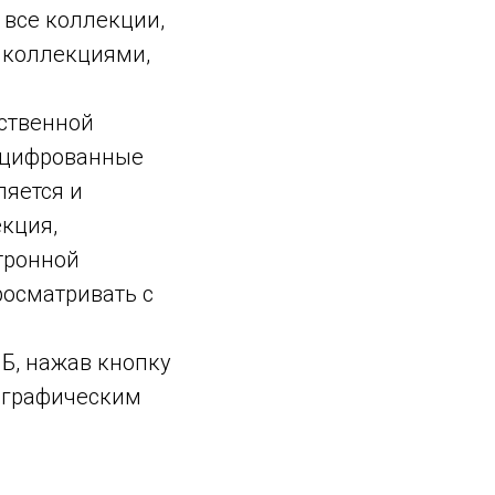
 все коллекции,
 коллекциями,
рственной
 оцифрованные
ляется и
кция,
тронной
росматривать с
Б, нажав кнопку
иографическим