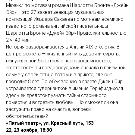
Мюзикл по мотивам романа Шарлотты Бронте «Джейн
Эйр» – это 27 захватывающих музыкальных
композиций Ильдара Сакаева по мотивам всемирно
известного романа английской писательницы
Шарлотты Бронте «Джейн Эйр» Продолжительностью
2 ч. 40 мин.
История разворачивается в Англии ХIХ столетия. В
центре сюжета — жизненный путь девочки-сироты,
вынужденной бороться с несправедливостью,
жестокостью и предрассудками сначала в приемной
семье у своей тети, а потом и в приюте, где она
проводит 8 лет. По объявлению в газете Джейн Эйр
устраивается гувернанткой в имение Тернфилд-холл –
здесь ей предстоит узнать тайны старинного
поместья и встретить любовь… Но сможет ли она
заслужить право на счастье, вопреки
обстоятельствам?
«Пятый театр», ул. Красный путь, 153
22, 23 ноября, 18:30