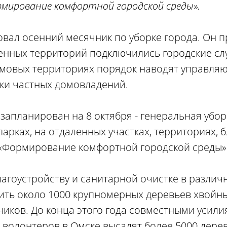
рмирование комфортной городской среды».
овал осенний месячник по уборке города. Он п
венных территорий подключились городские с
омовых территориях порядок наводят управля
ки частных домовладений.
запланирован на 8 октября - генеральная убор
парках, на отдаленных участках, территориях,
 «Формирование комфортной городской среды»
лагоустройству и санитарной очистке в различ
ить около 1000 крупномерных деревьев хвойн
ников. До конца этого года совместными усил
 волонтеров в Омске высадят более 5000 дерев