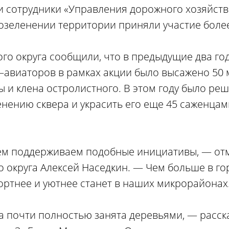
 сотрудники «Управления дорожного хозяйств
в озеленении территории приняли участие боле
го округа сообщили, что в предыдущие два го
–авиаторов в рамках акции было высажено 50
ы и клена остролистного. В этом году было ре
нению сквера и украсить его еще 45 саженца
ием поддерживаем подобные инициативы, — от
 округа Алексей Наседкин. — Чем больше в го
фортнее и уютнее станет в наших микрорайонах
ра почти полностью занята деревьями, — расск