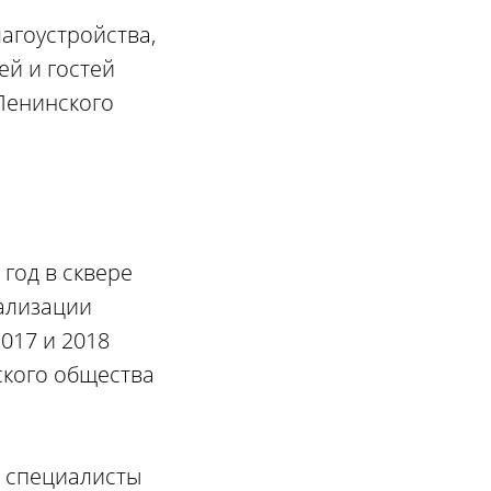
лагоустройства,
ей и гостей
Ленинского
год в сквере
еализации
017 и 2018
ского общества
, специалисты