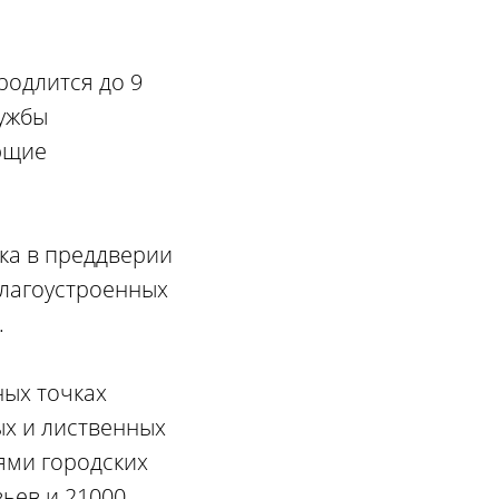
родлится до 9
лужбы
ющие
ка в преддверии
 благоустроенных
.
ных точках
ых и лиственных
иями городских
ьев и 21000