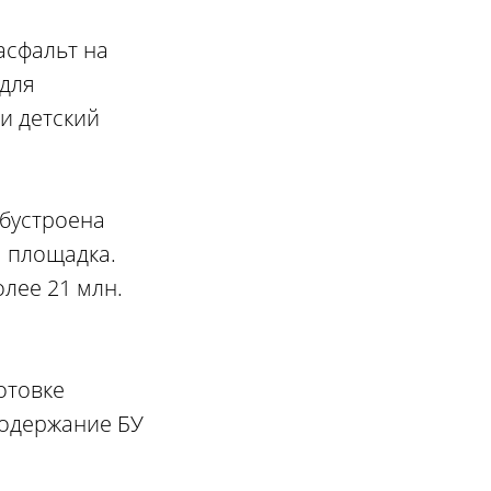
асфальт на
 для
 и детский
обустроена
 площадка.
лее 21 млн.
отовке
содержание БУ