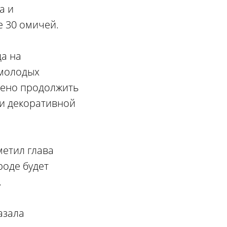
а и
е 30 омичей.
да на
 молодых
шено продолжить
ми декоративной
метил глава
роде будет
.
азала