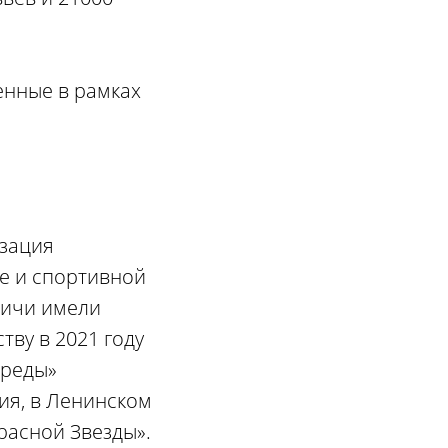
енные в рамках
изация
е и спортивной
мичи имели
ву в 2021 году
среды»
ия, в Ленинском
расной Звезды».