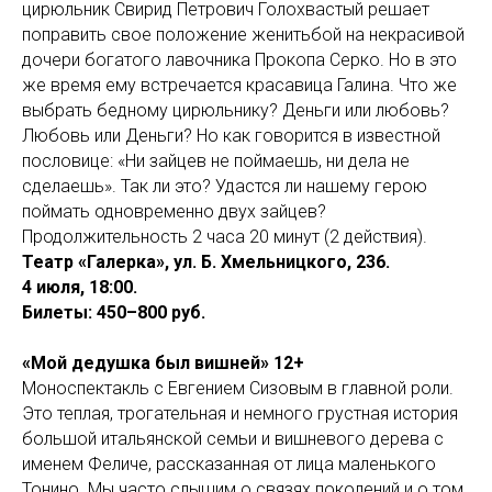
цирюльник Свирид Петрович Голохвастый решает
поправить свое положение женитьбой на некрасивой
дочери богатого лавочника Прокопа Серко. Но в это
же время ему встречается красавица Галина. Что же
выбрать бедному цирюльнику? Деньги или любовь?
Любовь или Деньги? Но как говорится в известной
пословице: «Ни зайцев не поймаешь, ни дела не
сделаешь». Так ли это? Удастся ли нашему герою
поймать одновременно двух зайцев?
Продолжительность 2 часа 20 минут (2 действия).
Театр «Галерка», ул. Б. Хмельницкого, 236.
4 июля, 18:00.
Билеты: 450–800 руб.
«Мой дедушка был вишней» 12+
Моноспектакль с Евгением Сизовым в главной роли.
Это теплая, трогательная и немного грустная история
большой итальянской семьи и вишневого дерева с
именем Феличе, рассказанная от лица маленького
Тонино. Мы часто слышим о связях поколений и о том,