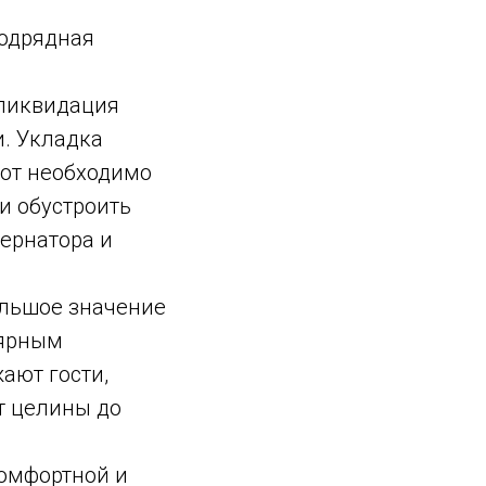
Подрядная
 ликвидация
и. Укладка
бот необходимо
и обустроить
ернатора и
ольшое значение
лярным
ают гости,
т целины до
комфортной и