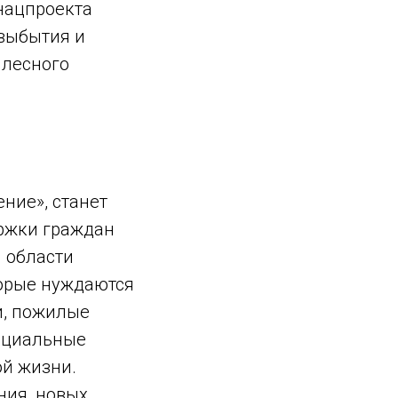
нацпроекта
 выбытия и
 лесного
ние», станет
ержки граждан
 области
торые нуждаются
и, пожилые
социальные
ой жизни.
ния, новых