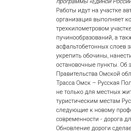
программы «Единой России
Работы идут на участке а
организация выполняет к
трехкилометровом участке
пучинообразований, а так
асфальтобетонных слоев з
укрепить обочины, нанест
остановочные пункты. Об 
Правительства Омской обл
Трасса Омск – Русская По
не только для местных жит
туристическим местам Рус
следующие к новому проф
современности - дорога дл
Обновление дороги сделае