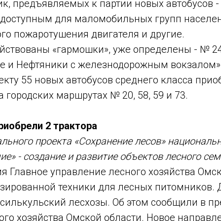
к, предъявляемых к партии новых автобусов -
 доступным для маломобильных групп населен
го пожаротушения двигателя и другие.
йствованы «гармошки», уже определены - № 24
 и Нефтяники с железнодорожным вокзалом», 
екту 55 новых автобусов среднего класса при
 городских маршрутах № 20, 58, 59 и 73.
риобрели 2 трактора
льного проекта «Сохранение лесов» национальн
ие» - создание и развитие объектов лесного се
ия Главное управление лесного хозяйства Омс
зированной техники для лесных питомников. 
Исилькульский лесхозы. Об этом сообщили в п
ого хозяйства Омской области. Новое направл