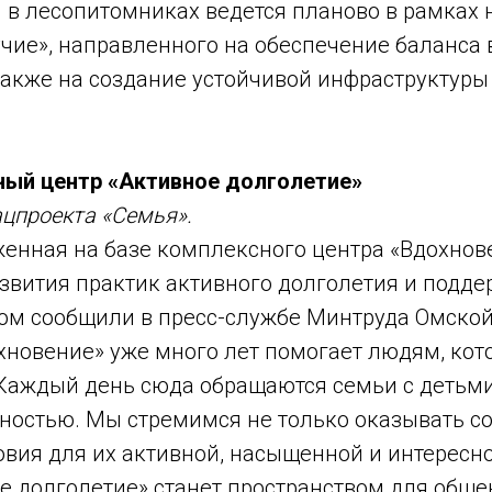
 в лесопитомниках ведется планово в рамках 
чие», направленного на обеспечение баланса
 также на создание устойчивой инфраструктуры
ный центр «Активное долголетие»
ацпроекта «Семья».
енная на базе комплексного центра «Вдохнове
звития практик активного долголетия и подд
том сообщили в пресс-службе Минтруда Омской
хновение» уже много лет помогает людям, ко
 Каждый день сюда обращаются семьи с детьм
дностью. Мы стремимся не только оказывать 
ловия для их активной, насыщенной и интересн
е долголетие» станет пространством для обще