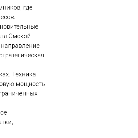
мников, где
есов.
ановительные
Для Омской
о направление
стратегическая
ах. Техника
говую мощность
ограниченных
ное
тки,