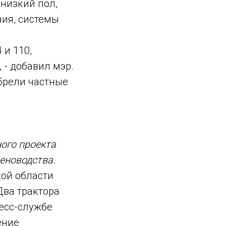
 низкий пол,
ия, системы
 и 110,
- добавил мэр.
обрели частные
ого проекта
меноводства.
кой области
Два трактора
ресс-службе
ение